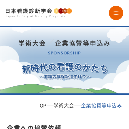
HOME
／
学術大会
企業協賛等申込み
学会案内
SPONSORSHIP
学会誌
ニュースレター
TOP
学術大会
企業協賛等申込み
論文投稿
企業への協賛依頼
研究助成