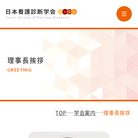
HOME
学会案内
理事長挨拶
GREETING
学会誌
ニュースレター
TOP
学会案内
理事長挨拶
論文投稿
研究助成