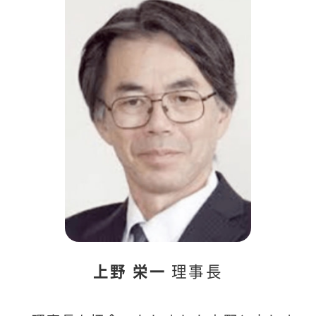
利益相反
規程集・内規・他（会員専用）
入会案内
会員マイページ
上野 栄一
理事長