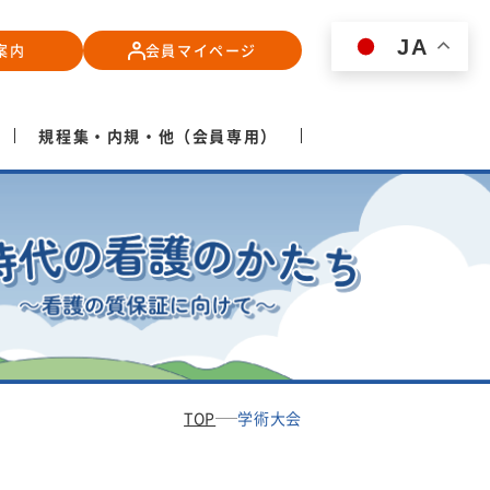
JA
案内
会員マイページ
規程集・内規・他（会員専用）
TOP
学術大会