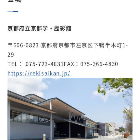
利益相反
京都府立京都学・歴彩館
規程集・内規・他（会員専用）
〒606-0823 京都府京都市左京区下鴨半木町1-
29
入会案内
TEL： 075-723-4831FAX：075-366-4830
https://rekisaikan.jp/
会員マイページ