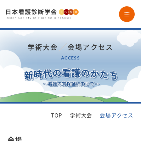
HOME
／
学術大会
会場アクセス
学会案内
ACCESS
学会誌
ニュースレター
TOP
学術大会
会場アクセス
論文投稿
会場
研究助成