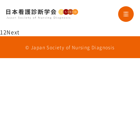
1
2
Next
HOME
© Japan Society of Nursing Diagnosis
学会案内
学会誌
ニュースレター
論文投稿
研究助成